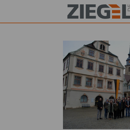
Direkt
zum
Inhalt
Startseite
Produkte
Dachziegel
Hintermauerziegel
Vormauerziegel
Pflasterklinker
Ziegelherstellung