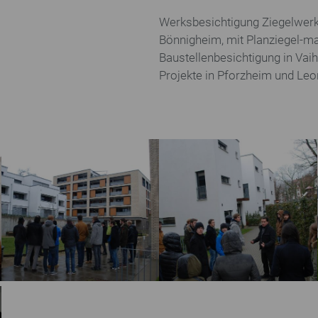
Forschung
Architekturpreise
Werksbesichtigung Ziegelwer
Bönnigheim, mit Planziegel-m
Forschungsthemen
Deutscher Ziegelpreis
Baustellenbesichtigung in Vai
Forschungsberichte
Erich-Mendelsohn-Preis
Projekte in Pforzheim und Le
Mitglieder
Presseportal