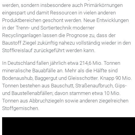
werden, sondern insbesondere auch Primärkörnungen
eingespart und damit Ressourcen in vielen anderen
Planungstool
Produktbereichen geschont werden.
Neue Entwicklungen
in der Trenn- und Sortiertechnik moderner
Recyclinganlagen lassen die Prognose zu, dass der
Forschung
Baustoff Ziegel zukünftig nahezu vollständig wieder in den
Forschungsthemen
Stoffkreislauf zurückgeführt werden kann.
In Deutschland fallen jährlich etwa 214,6 Mio. Tonnen
Forschungsberichte
mineralische Bauabfälle an. Mehr als die Hälfte sind
Mitglieder
Bodenaushub, Baggergut und Gleisschotter. Knapp 90 Mio.
Tonnen bestehen aus Bauschutt, Straßenaufbruch, Gips-
und Baustellenabfällen; davon stammen etwa 10 Mio.
Architekturpreise
Tonnen aus Abbruchziegeln sowie anderen ziegelreichen
Stoffgemischen.
Deutscher Ziegelpreis
Erich-Mendelsohn-Preis