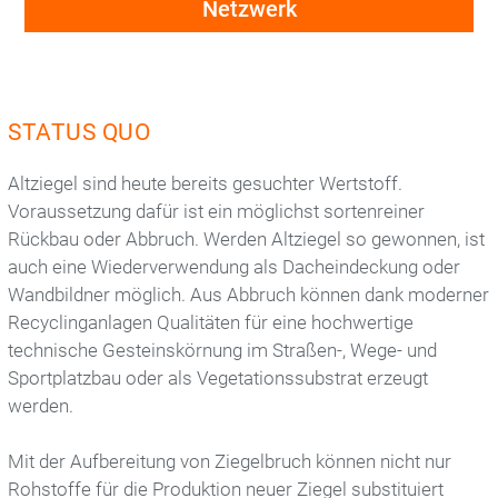
Netzwerk
Für Lehrende
Für Studierende
STATUS QUO
Publikationen
Altziegel sind heute bereits gesuchter Wertstoff.
Ziegelarchitektur
Voraussetzung dafür ist ein möglichst sortenreiner
Rückbau oder Abbruch. Werden Altziegel so gewonnen, ist
auch eine Wiederverwendung als Dacheindeckung oder
Initiativen
Wandbildner möglich. Aus Abbruch können dank moderner
Recyclinganlagen Qualitäten für eine hochwertige
Recycling-Karte
technische Gesteinskörnung im Straßen-, Wege- und
Sportplatzbau oder als Vegetationssubstrat erzeugt
Bauen mit Ziegel
werden.
Bauen mit Backstein
Mit der Aufbereitung von Ziegelbruch können nicht nur
Rohstoffe für die Produktion neuer Ziegel substituiert
AG Pflasterklinker