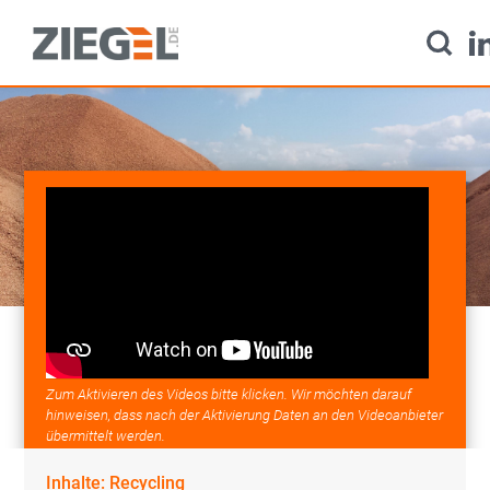
Direkt
zum
Inhalt
Startseite
Aktuelles
Downloads
Newsletter
Zum Aktivieren des Videos bitte klicken. Wir möchten darauf
hinweisen, dass nach der Aktivierung Daten an den Videoanbieter
Produkte
übermittelt werden.
Dachziegel
Inhalte: Recycling