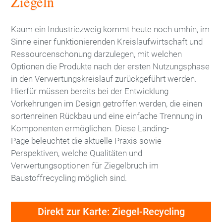
Ziegeln
Energie / Klima
Kaum ein Industriezweig kommt heute noch umhin, im
Sinne einer funktionierenden Kreislaufwirtschaft und
Verband
Ressourcenschonung darzulegen, mit welchen
Optionen die Produkte nach der ersten Nutzungsphase
Mitglieder
in den Verwertungskreislauf zurückgeführt werden.
Hierfür müssen bereits bei der Entwicklung
Vorstand
Vorkehrungen im Design getroffen werden, die einen
sortenreinen Rückbau und eine einfache Trennung in
Ausschüsse
Komponenten ermöglichen. Diese Landing-
Geschäftsstelle
Page beleuchtet die aktuelle Praxis sowie
Perspektiven, welche Qualitäten und
Netzwerk
Verwertungsoptionen für Ziegelbruch im
Baustoffrecycling möglich sind.
Hochschularbeit
Direkt zur Karte: Ziegel-Recycling
Veranstaltungen