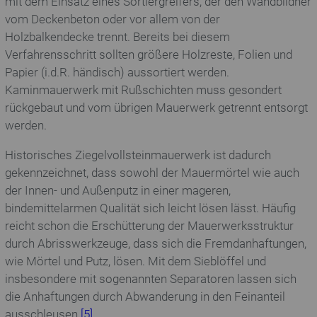
mit dem Einsatz eines Sortiergreifers, der den Wandbildner
vom Deckenbeton oder vor allem von der
Holzbalkendecke trennt. Bereits bei diesem
Verfahrensschritt sollten größere Holzreste, Folien und
Papier (i.d.R. händisch) aussortiert werden.
Kaminmauerwerk mit Rußschichten muss gesondert
rückgebaut und vom übrigen Mauerwerk getrennt entsorgt
werden.
Historisches Ziegelvollsteinmauerwerk ist dadurch
gekennzeichnet, dass sowohl der Mauermörtel wie auch
der Innen- und Außenputz in einer mageren,
bindemittelarmen Qualität sich leicht lösen lässt. Häufig
reicht schon die Erschütterung der Mauerwerksstruktur
durch Abrisswerkzeuge, dass sich die Fremdanhaftungen,
wie Mörtel und Putz, lösen. Mit dem Sieblöffel und
insbesondere mit sogenannten Separatoren lassen sich
die Anhaftungen durch Abwanderung in den Feinanteil
ausschleusen
[5]
.