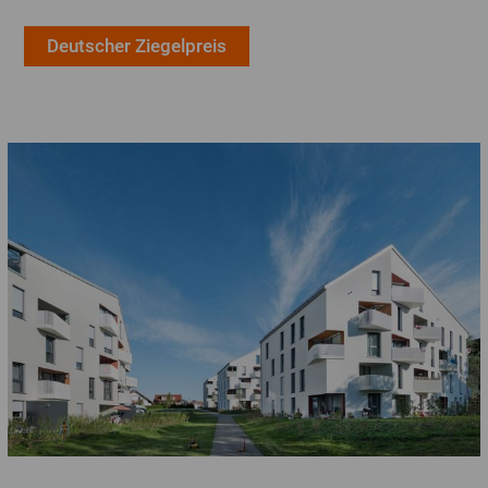
Hintermauerziegel
Deutscher Ziegelpreis
Vormauerziegel
Pflasterklinker
Ziegelherstellung
Themen
Recycling
Bauen / Wohnen
Rohstoffe / Umwelt
Nachhaltigkeit