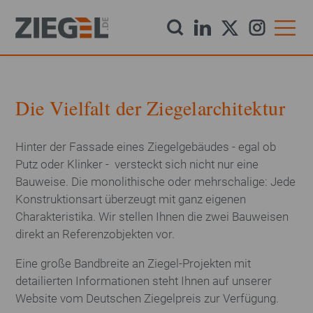
Direkt
zum
Inhalt
Startseite
Die Vielfalt der Ziegelarchitektur
Aktuelles
Hinter der Fassade eines Ziegelgebäudes - egal ob
Putz oder Klinker - versteckt sich nicht nur eine
Downloads
Bauweise. Die monolithische oder mehrschalige: Jede
Konstruktionsart überzeugt mit ganz eigenen
Charakteristika. Wir stellen Ihnen die zwei Bauweisen
Newsletter
direkt an Referenzobjekten vor.
Eine große Bandbreite an Ziegel-Projekten mit
Produkte
detailierten Informationen steht Ihnen auf unserer
Website vom Deutschen Ziegelpreis zur Verfügung.
Dachziegel