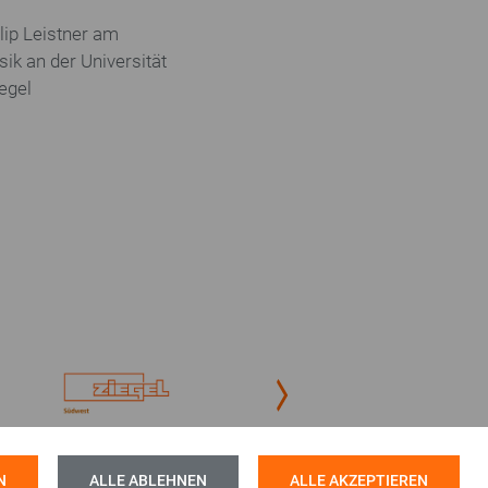
Kontakt
ilip Leistner
am
sik an der Universität
Jobbörse
egel
Next
N
ALLE ABLEHNEN
ALLE AKZEPTIEREN
0 5200 999-0