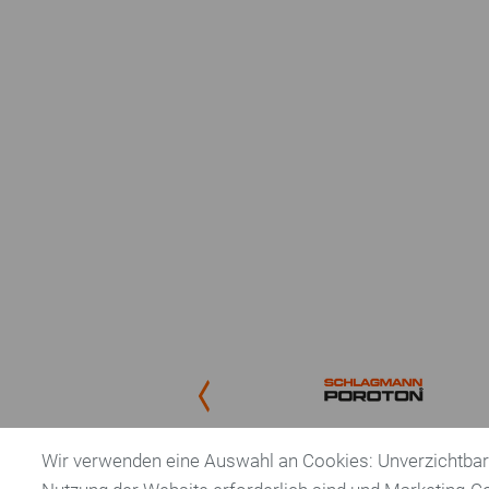
Initiativen
Recycling-Karte
Bauen mit Ziegel
Bauen mit Backstein
AG Pflasterklinker
Planungstool
Previous
Wir verwenden eine Auswahl an Cookies: Unverzichtbare