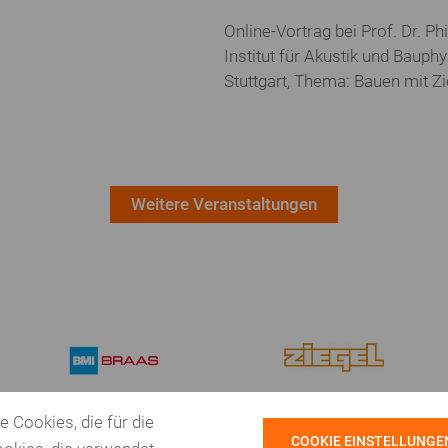
Forschung
Architekturpreise
Online-Vortrag
bei Prof. Dr. Ph
Institut für Akustik und Bauphy
Forschungsthemen
Deutscher Ziegelpreis
Stuttgart, Thema: Bauen mit Zi
Forschungsberichte
Erich-Mendelsohn-Preis
Mitglieder
Presseportal
Weitere Veranstaltungen
 Cookies, die für die
COOKIE EINSTELLUNGE
Bundesverband der
Tel.: +49 3