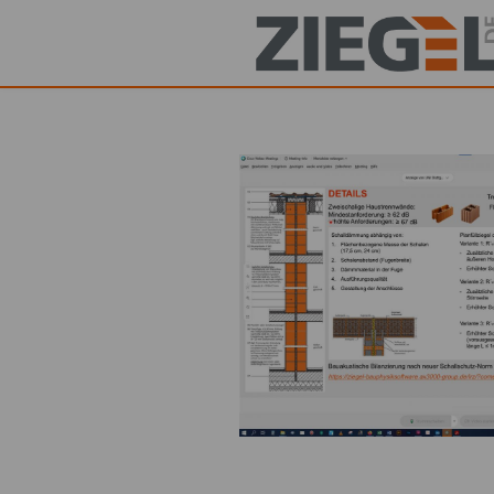
Direkt
zum
Inhalt
Startseite
Produkte
Dachziegel
Hintermauerziegel
Vormauerziegel
Pflasterklinker
Ziegelherstellung