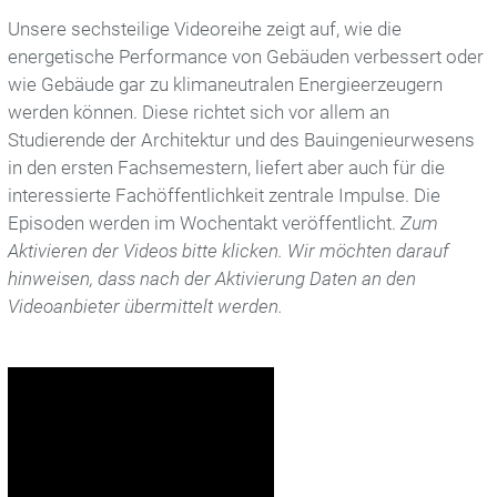
Unsere sechsteilige Videoreihe zeigt auf, wie die
Für Lehrende
energetische Performance von Gebäuden verbessert oder
wie Gebäude gar zu klimaneutralen Energieerzeugern
Für Studierende
werden können. Diese richtet sich vor allem an
Studierende der Architektur und des Bauingenieurwesens
Publikationen
in den ersten Fachsemestern, liefert aber auch für die
interessierte Fachöffentlichkeit zentrale Impulse. Die
Ziegelarchitektur
Episoden werden im Wochentakt veröffentlicht.
Zum
Aktivieren der Videos bitte klicken. Wir möchten darauf
hinweisen, dass nach der Aktivierung Daten an den
Initiativen
Videoanbieter übermittelt werden.
Recycling-Karte
Bauen mit Ziegel
Bauen mit Backstein
AG Pflasterklinker