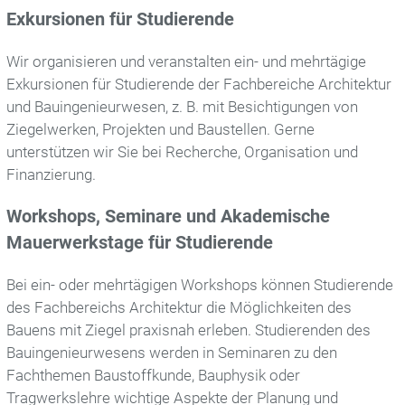
Exkursionen für Studierende
Hintermauerziegel
Wir organisieren und veranstalten ein- und mehrtägige
Vormauerziegel
Exkursionen für Studierende der Fachbereiche Architektur
und Bauingenieurwesen, z. B. mit Besichtigungen von
Pflasterklinker
Ziegelwerken, Projekten und Baustellen. Gerne
unterstützen wir Sie bei Recherche, Organisation und
Ziegelherstellung
Finanzierung.
Workshops, Seminare und Akademische
Themen
Mauerwerkstage für Studierende
Recycling
Bei ein- oder mehrtägigen Workshops können Studierende
Bauen / Wohnen
des Fachbereichs Architektur die Möglichkeiten des
Bauens mit Ziegel praxisnah erleben. Studierenden des
Rohstoffe / Umwelt
Bauingenieurwesens werden in Seminaren zu den
Fachthemen Baustoffkunde, Bauphysik oder
Nachhaltigkeit
Tragwerkslehre wichtige Aspekte der Planung und