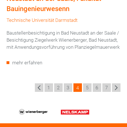
Bauingenieurwesenn
Technische Universität Darmstadt
Baustellenbesichtigung in Bad Neustadt an der Saale /
Besichtigung Ziegelwerk Wienerberger, Bad Neustadt,
mit Anwendungsvorführung von Planziegelmauerwerk
mehr erfahren
Seite
1
Seite
2
Seite
3
Seite
5
Seite
6
Seite
7
Seite
4
Seitennummerierung
vious