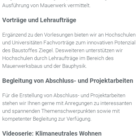
Ausführung von Mauerwerk vermittelt.
Energie / Klima
Vorträge und Lehraufträge
Verband
Ergänzend zu den Vorlesungen bieten wir an Hochschulen
und Universitäten Fachvorträge zum innovativen Potenzial
Mitglieder
des Baustoffes Ziegel. Desweiteren unterstützen wir
Hochschulen durch Lehraufträge im Bereich des
Vorstand
Mauerwerksbaus und der Bauphysik.
Ausschüsse
Begleitung von Abschluss- und Projektarbeiten
Geschäftsstelle
Für die Erstellung von Abschluss- und Projektarbeiten
stehen wir Ihnen gerne mit Anregungen zu interessanten
Netzwerk
und spannenden Themenschwerpunkten sowie mit
kompetenter Begleitung zur Verfügung.
Hochschularbeit
Videoserie: Klimaneutrales Wohnen
Veranstaltungen